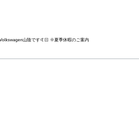
lkswagen山陰です🤙🏻 🌞夏季休暇のご案内