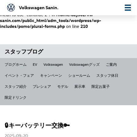
Volkswagen Sanin.
Warning
: "continue" targeting switch is equivalent to "break". Did you
mean to use "continue 2"? in
/home/days02/vw-
sanin.com/public_html/adm_tools/wordpress/wp-
includes/pomo/plural-forms.php
on line
210
スタッフブログ
ブログホーム
EV
Volkswagen
Volkswagenグッズ
ご案内
イベント・フェア
キャンペーン
ショールーム
スタッフ休日
スタッフ紹介
プレシェア
モデル
展示車
限定お菓子
限定ドリンク
🔒キーバッテリー交換🔑
2025-09-20