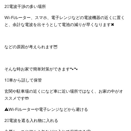
2⃣電波干渉の多い場所
Wi-Fiルーター、スマホ、電子レンジなどの電波機器の近くに置く
と、余計な電波を出そうとして電池の減りが早くなります✖
などの原因が考えられます🦉
そんな時お家で簡単対策ができます🐾🐾
1⃣車から話して保管
玄関や駐車場の近くになど車に近い場所ではなく、お家の中がオ
ススメです🤲
⚠Wi-Fiルーターや電子レンジなどから避ける
2⃣電波を遮る入れ物に入れる